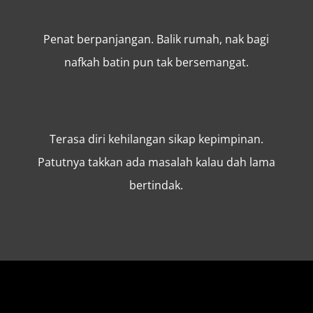
Penat berpanjangan. Balik rumah, nak bagi
nafkah batin pun tak bersemangat.
Terasa diri kehilangan sikap kepimpinan.
Patutnya takkan ada masalah kalau dah lama
bertindak.