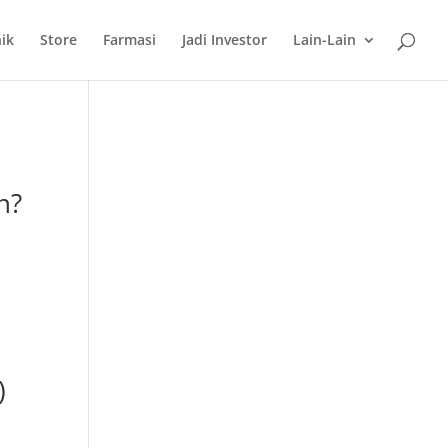
nik
Store
Farmasi
Jadi Investor
Lain-Lain
n?
)