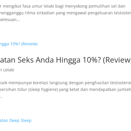
ur mengikut fasa umur lelaki bagi menyokong pemulihan sel dan
mengganggu ritma sirkadian yang mengawal pengeluaran testoste
elesuan...
hatan Seks Anda Hingga 10%? (Review
n Lelaki
ng baik mempunyai korelasi langsung dengan penghasilan testostero
bersihan tidur (sleep hygiene) yang ketat dan mendapatkan jumla
..